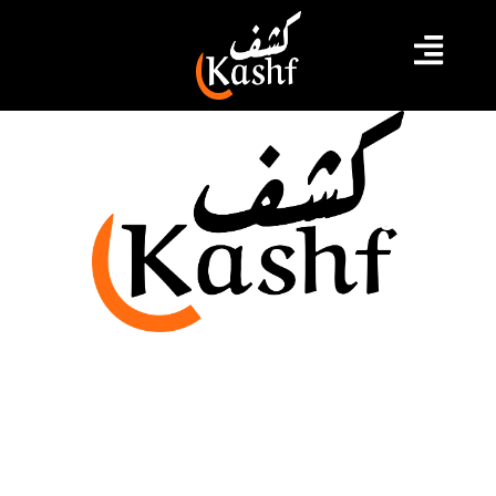
كامرون