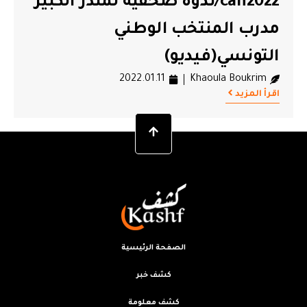
can2022/ندوة صحفية لمنذر الكبير
مدرب المنتخب الوطني
التونسي(فيديو)
2022.01.11
Khaoula Boukrim
اقرأ المزيد
الصفحة الرئيسية
كشف خبر
كشف معلومة