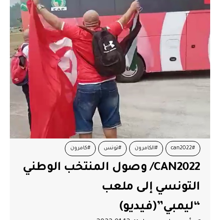
#can2022
#الكامرون
#تونس
#كامرون
CAN2022/ وصول المنتخب الوطني
التونسي إلى ملعب
“ليمبي”(فيديو)