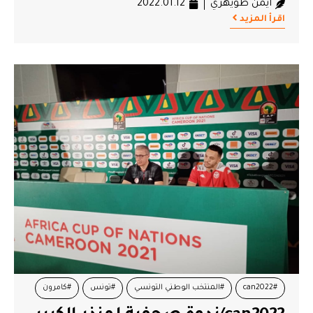
أيمن طويهري
2022.01.12
اقرأ المزيد
#can2022
#المنتخب الوطني التونسي
#تونس
#كامرون