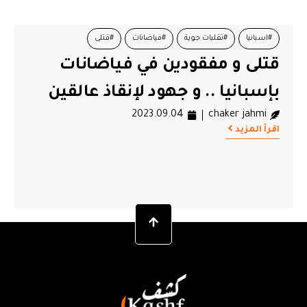
#اسبانيا
#تقلبات جوية
#فياضانات
#قتلى
قتلى و مفقودين في فياضانات
بإسبانيا .. و جهود لإنقاذ عالقين
2023.09.04
chaker jahmi
اقرأ المزيد