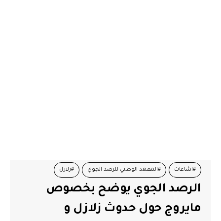
#اشاعات
#المعهد الوطني للرصد الجوي
#زلازل
الرصد الجوي يوضح بخصوص
#فياضانات
مايروج حول حدوث زلازل و