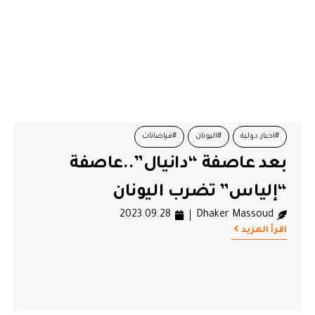
#اخبار دولية
#اليونان
#فياضانات
بعد عاصفة “دانيال”..عاصفة
“إلياس” تضرب اليونان
2023.09.28
Dhaker Massoud
اقرأ المزيد