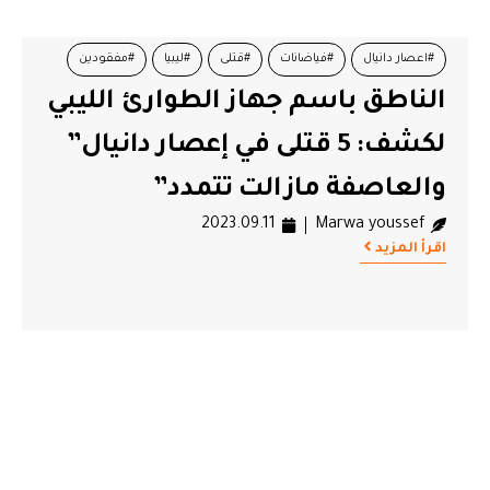
#اعصار دانيال
#فياضانات
#قتلى
#ليبيا
#مفقودين
الناطق باسم جهاز الطوارئ الليبي
لكشف: 5 قتلى في إعصار دانيال”
والعاصفة مازالت تتمدد”
2023.09.11
Marwa youssef
اقرأ المزيد