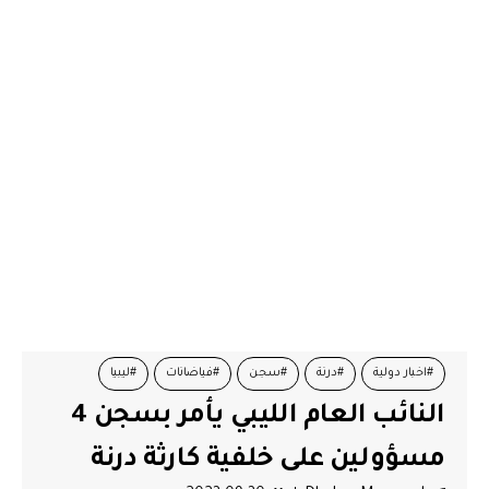
#اخبار دولية
#درنة
#سجن
#فياضانات
#ليبيا
النائب العام الليبي يأمر بسجن 4
مسؤولين على خلفية كارثة درنة