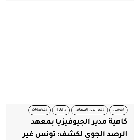
#تونس
#خير الدين العطافي
#زلالزل
#فياضانات
كاهية مدير الجيوفيزيا بمعهد
الرصد الجوي لكشف: تونس غير