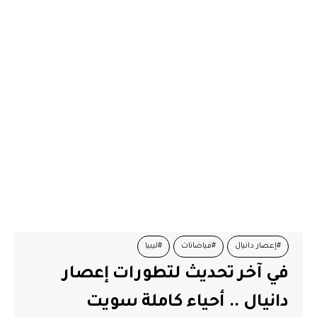
#إعصار دانيال
#فياضانات
#ليبيا
في آخر تحديث لتطورات إعصار
دانيال .. أحياء كاملة سويت