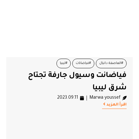
#العاصفة دانيال
#فياضانات
#ليبيا
فياضانت وسيول جارفة تجتاح
شرق ليبيا
2023.09.11
Marwa youssef
اقرأ المزيد