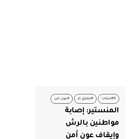
#9اصابات
#اطلاق نار
#عون امن
المنستير: إصابة
#منستير
مواطنين بالرش
وإيقاف عون أمن