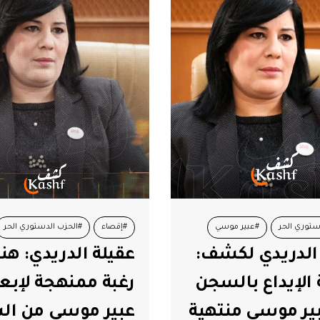
ستوري الحر
#عبير موسي
#إقصاء
#الحزب الدستوري الحر
الدريدي لكشف:
عقيلة الدريدي: هن
ريدي
#محكمة الإستئناف
#انتخابات رئاسية 2024
#عبير مو
الإيداع بالسجن
رغبة ممنهجة لإبعا
#عقيلة الدريدي
ير موسي منتهية
عبير موسي من ال