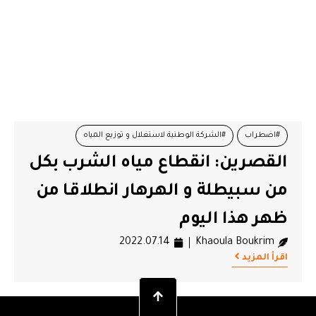
#اضطراب
#الشركة الوطنية لاستغلال و توزيع المياه
القصرين: انقطاع مياه الشرب بكل
#القصرين
#الهرهار
#انقطاع الماء
#سبيطلة
من سبيطلة و الهرهار انطلاقا من
#عطب
ظهر هذا اليوم
2022.07.14
Khaoula Boukrim
اقرأ المزيد