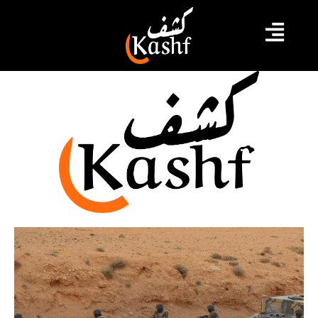
عسكري