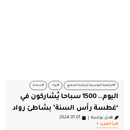
#الجامعة التونسية للرياضة للجميع
#رواد
#سباحة
اليوم.. 1500 سباحا يُشاركون في
‘غطسة رأس السنة’ بشاطئ رواد
هدى بوغنية
2024.01.01
اقرأ المزيد