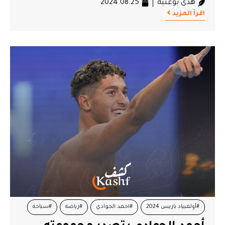
هدى بوغنية
2024.08.25
اقرأ المزيد
#أولمبياد باريس 2024
#احمد الجوادي
#رياضة
#سباحة