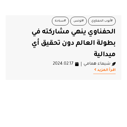
#أيوب الحفناوي
#تونس
#سباحة
الحفناوي ينهي مشاركته في
بطولة العالم دون تحقيق أي
ميدالية
شيماء همامي
2024.02.17
اقرأ المزيد