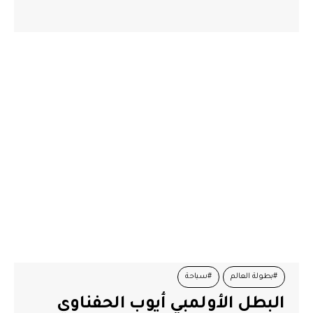
#بطولة العالم
#سباحة
البطل الأولمبي أيوب الحفناوي