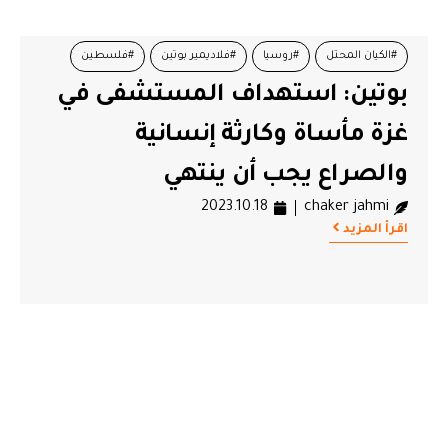
#الكيان المحتل
#روسيا
#فلاديمير بوتين
#فلسطين
بوتين: استهداف المستشفى في
غزة مأساة وكارثة إنسانية
والصراع يجب أن ينتهي
2023.10.18
chaker jahmi
اقرأ المزيد