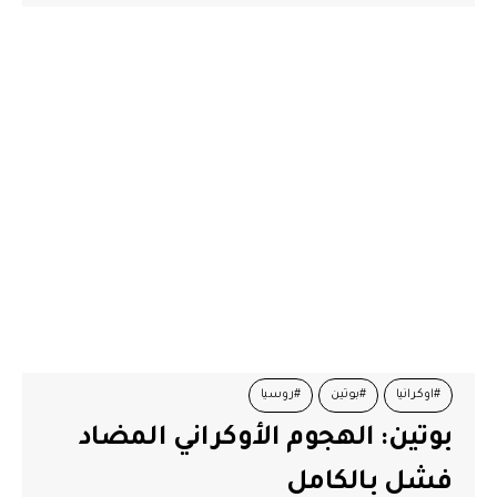
#اوكرانيا
#بوتين
#روسيا
بوتين: الهجوم الأوكراني المضاد
فشل بالكامل