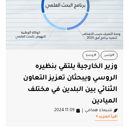
#تونس
#روسيا
وزير الخارجية يلتقي بنظيره
الروسي ويبحثان تعزيز التعاون
الثنائي بين البلدين في مختلف
الميادين
شيماء همامي
2024.11.09
اقرأ المزيد