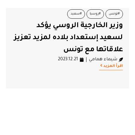
#تونس
#روسيا
#سعيد
وزير الخارجية الروسي يؤكد
لسعيد إستعداد بلاده لمزيد تعزيز
علاقاتها مع تونس
شيماء همامي
2023.12.21
اقرأ المزيد