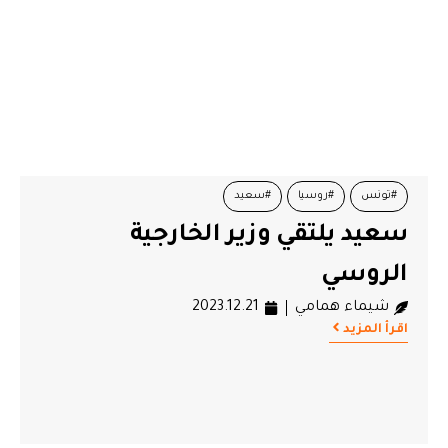
#تونس
#روسيا
#سعيد
سعيد يلتقي وزير الخارجية
الروسي
شيماء همامي
2023.12.21
اقرأ المزيد