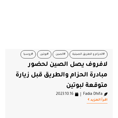
#الحزام و الطريق الصينية
#الصين
#بوتين
#روسيا
لافروف يصل الصين لحضور
#طريق الحرير
#لافروف
مبادرة الحزام والطريق قبل زيارة
متوقعة لبوتين
2023.10.16
Fadia Dhifa
اقرأ المزيد