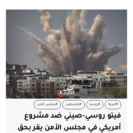
#أمريكا
#روسيا
#فلسطين
#مجلس الأمن
فيتو روسي-صيني ضد مشروع
أمريكي في مجلس الأمن يقر بحق