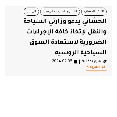
#أحمد الحشاني
#السوق السياحية الروسية
#روسيا
الحشاني يدعو وزارتي السياحة
#سياح
#مجلس وزاري
والنقل لإتخاذ كافة الإجراءات
الضرورية لاستعادة السوق
السياحية الروسية
هدى بوغنية
2024.02.05
اقرأ المزيد