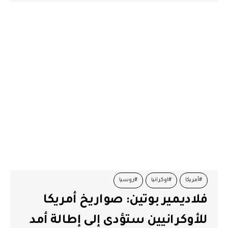
#أمريكا
#اوكرانيا
#روسيا
فلاديمير بوتين: صواريخ أمريكا
للأوكرانيين ستؤدى إلى إطالة أمد