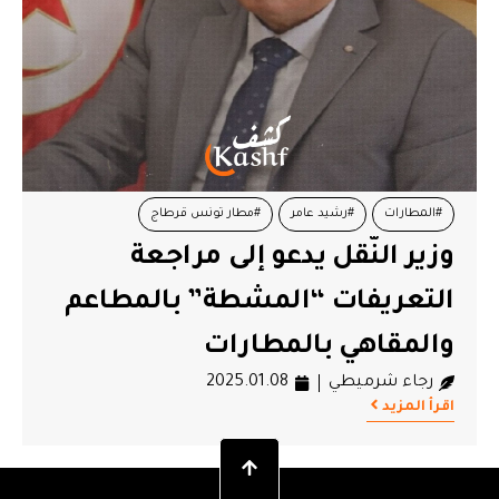
#المطارات
#رشيد عامر
#مطار تونس قرطاج
وزير النّقل يدعو إلى مراجعة
#وزير النقل
التعريفات “المشطة” بالمطاعم
والمقاهي بالمطارات
رجاء شرميطي
2025.01.08
اقرأ المزيد