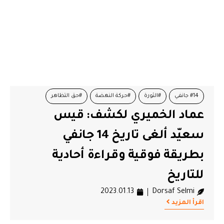
#14 جانفي
#الثورة
#حركة النهضة
#حق التظاهر
عماد الخميري لكشف: قيس
#عماد الخميري
#قيس سعيد
#كشف مباشر
سعيّد ألغى تاريخ 14 جانفي
بطريقة فوقية وقراءة أحادية
للتاريخ
2023.01.13
Dorsaf Selmi
اقرأ المزيد