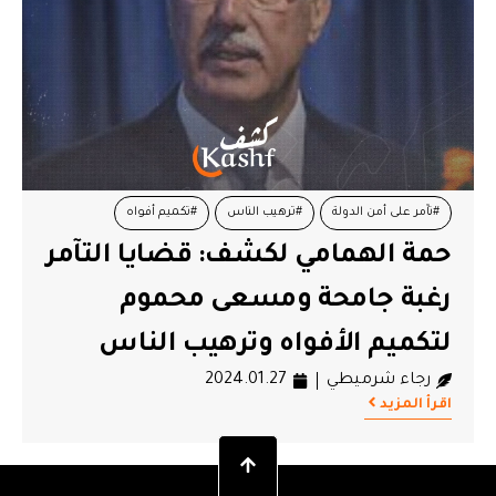
#تآمر على أمن الدولة
#ترهيب الناس
#تكميم أفواه
حمة الهمامي لكشف: قضايا التآمر
#حمة الهمامي
رغبة جامحة ومسعى محموم
لتكميم الأفواه وترهيب الناس
رجاء شرميطي
2024.01.27
اقرأ المزيد