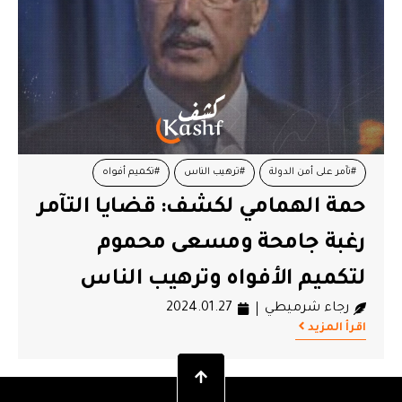
#تآمر على أمن الدولة
#ترهيب الناس
#تكميم أفواه
حمة الهمامي لكشف: قضايا التآمر
#حمة الهمامي
رغبة جامحة ومسعى محموم
لتكميم الأفواه وترهيب الناس
رجاء شرميطي
2024.01.27
اقرأ المزيد