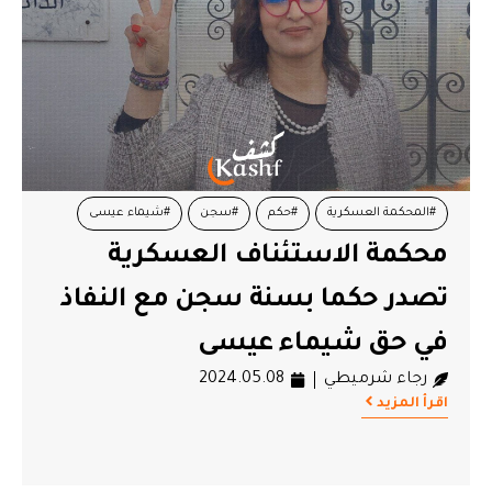
#المحكمة العسكرية
#حكم
#سجن
#شيماء عيسى
محكمة الاستئناف العسكرية
تصدر حكما بسنة سجن مع النفاذ
في حق شيماء عيسى
رجاء شرميطي
2024.05.08
اقرأ المزيد