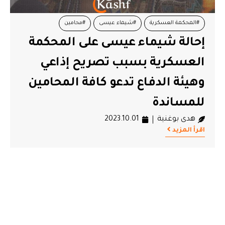
#المحكمة العسكرية
#شيماء عيسى
#محامين
إحالة شيماء عيسى على المحكمة
#هيئة الدفاع عن المعتقلين
العسكرية بسبب تصريح إذاعي
وهيئة الدفاع تدعو كافة المحامين
للمساندة
هدى بوغنية
2023.10.01
اقرأ المزيد