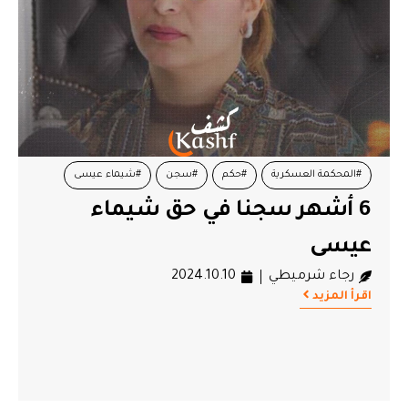
#المحكمة العسكرية
#حكم
#سجن
#شيماء عيسى
6 أشهر سجنا في حق شيماء
عيسى
رجاء شرميطي
2024.10.10
اقرأ المزيد