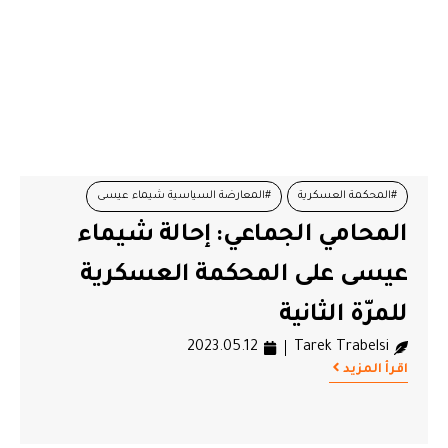
#المحكمة العسكرية
#المعارضة السياسية شيماء عيسى
المحامي الجماعي: إحالة شيماء
#تهمة الإعتداء على هيئة الدولة
#تونس
عيسى على المحكمة العسكرية
#جبهة الخلاص المعارضة
للمرّة الثانية
2023.05.12
Tarek Trabelsi
اقرأ المزيد