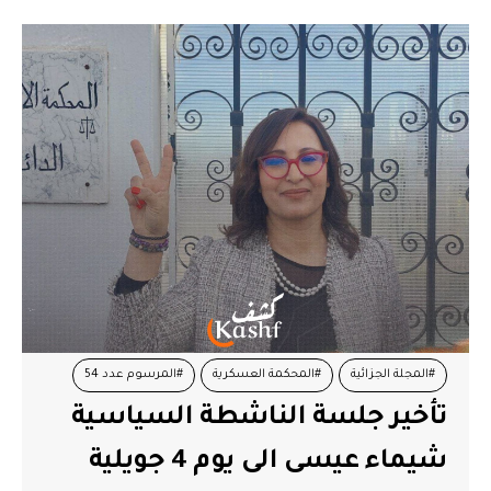
#المجلة الجزائية
#المحكمة العسكرية
#المرسوم عدد 54
تأخير جلسة الناشطة السياسية
#شيماء عيسى
شيماء عيسى الى يوم 4 جويلية