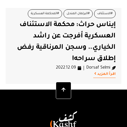
#الاستئناف
#البرلمان المنحل
#المحكمة العسكرية
إيناس حراث: محكمة الاستئناف
#راشد الخياري
#سجن المرناقية
العسكرية أفرجت عن راشد
الخياري.. وسجن المرناقية رفض
إطلاق سراحه!
2022.12.09
Dorsaf Selmi
اقرأ المزيد