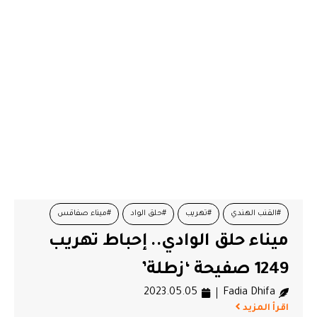
#القنب الهندي
#تهريب
#حلق الواد
#ميناء صفاقس
ميناء حلق الوادي.. إحباط تهريب
1249 صفيحة ‘زطلة’
2023.05.05
Fadia Dhifa
اقرأ المزيد