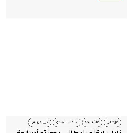
#إيطالي
#الأسلحة
#القنب الهندي
#بن عروس