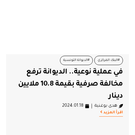
#البنك المركزي
#الديوانة التونسية
في عملية نوعية.. الديوانة ترفع
مخالفة صرفية بقيمة 10.8 ملايين
دينار
هدى بوغنية
2024.01.18
اقرأ المزيد