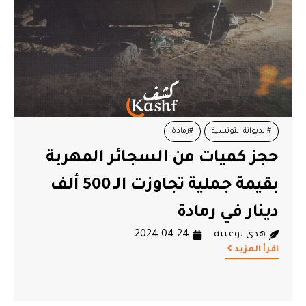
#الديوانة التونسية
#رمادة
حجز كميات من السجائر المهربة
بقيمة جملية تجاوزت الـ 500 ألف
دينار في رمادة
هدى بوغنية
2024.04.24
اقرأ المزيد