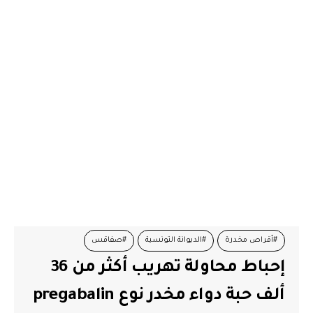
#أقراص مخدرة
#الديوانة التونسية
#صفاقس
إحباط محاولة تهريب أكثر من 36
ألف حبة دواء مخدر نوع pregabalin