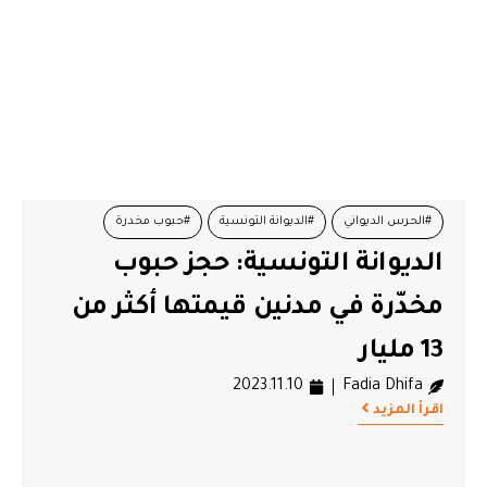
#الحرس الديواني
#الديوانة التونسية
#حبوب مخدرة
الديوانة التونسية: حجز حبوب
#مواد مخدرة
مخدّرة في مدنين قيمتها أكثر من
13 مليار
2023.11.10
Fadia Dhifa
اقرأ المزيد