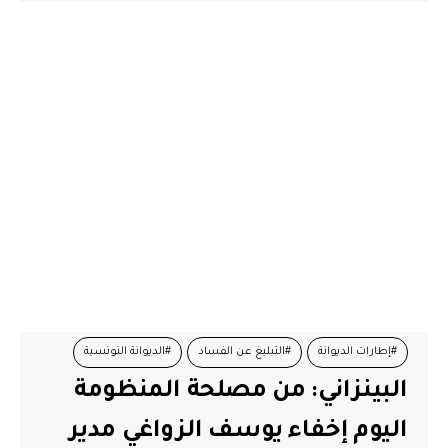
#إطارات الديوانة
#التبليغ عن الفساد
#الديوانة التونسية
البينزاني: من مصلحة المنظومة
#الديوانيين المعزولين
اليوم إخفاء يوسف الزواغي مدير