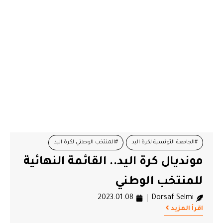
#الجامعة التونسية لكرة اليد
#المنتخب الوطني لكرة اليد
مونديال كرة اليد.. القائمة النهائية
#رياضة
#مونديال كرة اليد
للمنتخب الوطني
2023.01.08
Dorsaf Selmi
اقرأ المزيد