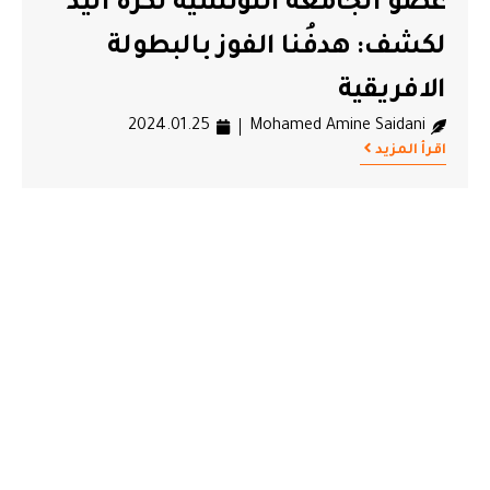
عضو الجامعة التونسية لكرة اليد
#المنتخب المصري لكرة اليد
#المنتخب الوطني التونسي لكرة اليد
لكشف: هدفُنا الفوز بالبطولة
#كأس افريقيا
الافريقية
2024.01.25
Mohamed Amine Saidani
اقرأ المزيد