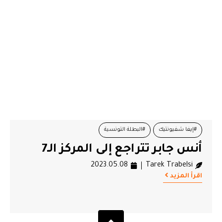
#إيغا شفيونتيك
#البطلة التونسية
أنس جابر تتراجع إلى المركز الـ7
#التصنيف العالمي للاعبات التنيس
#انس جابر
#رياضة التنيس
2023.05.08
Tarek Trabelsi
اقرأ المزيد