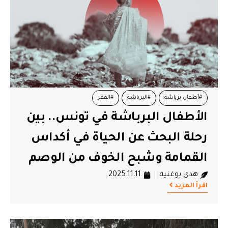
#أطفال برباشة
#البرباشة
#الفقر
الأطفال البرباشة في تونس.. بين
#المنتدى التونسي للحقوق الإقتصادية والإجتماعية
#النص القانوني
رحلة البحث عن الحياة في أكداس
#تونس
#حقوق الطفل
#طفل
#مجلة الشغل
القمامة وشبح الخوف من الوصم
#مصب برج شاكير
#نفايات
هدى بوغنية
2025.11.11
اقرأ المزيد