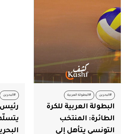
#البحرين
#البطولة العربية
#البحرين
البطولة العربية للكرة
رئيس 
#الكرة الطائرة
#المنتخب الوطني
#جامعة الدو
الطائرة: المنتخب
يتسلّم
#رئيس الج
التونسي يتأهل إلى
البحري