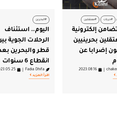
#حريات
#معتقلين
#البحرين
ضامن إلكترونية
اليوم.. استئناف
#الرحلات الجوية القطرية البحرينية
قلين بحرينيين
الرحلات الجوية بي
#العلاقات القطرية البحرينية
#قط
ن إضرابا عن
قطر والبحرين بعد
م
انقطاع 6 سنوات
23.05.25
Fadia Dhifa
2023.08.16
chake
اقرأ المزيد