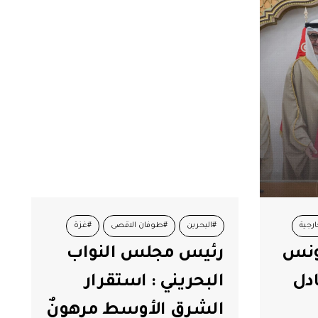
ارجية
#البحرين
#طوفان الاقصى
#غزة
تونس
رئيس مجلس النواب
#فلسطين
ادل
البحريني : استقرار
الشرق الأوسط مرهونٌ