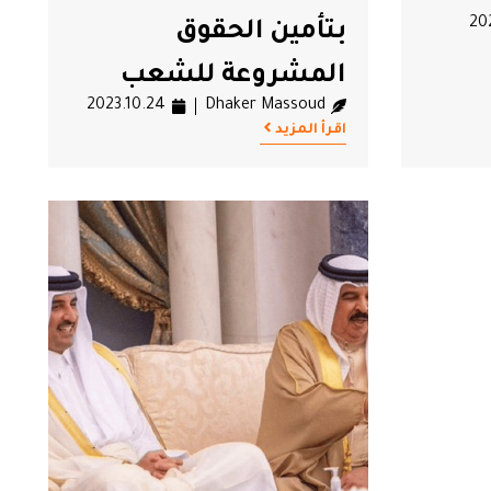
20
بتأمين الحقوق
المشروعة للشعب
2023.10.24
Dhaker Massoud
الفلسطيني
اقرأ المزيد