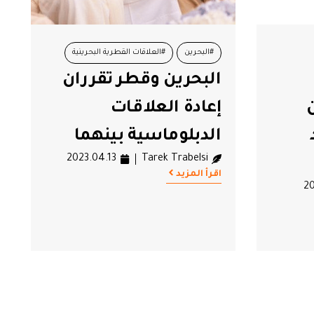
#البحرين
#العلاقات القطرية البحرينية
البحرين وقطر تقرران
#حصار قطر
#قطر
ن
إعادة العلاقات
ر
#مجلس التعاون الخليجي
الدبلوماسية بينهما
2023.04.13
Tarek Trabelsi
اقرأ المزيد
20