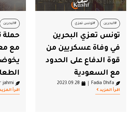
#البحرين
#تونس تعزي
#البحرين
تونس تعزي البحرين
حملة ت
#وزارة الشؤون الخارجية
في وفاة عسكريين من
مع معت
قوة الدفاع على الحدود
يخوضو
مع السعودية
الطعا
r jahmi
2023.09.28
Fadia Dhifa
اقرأ المزيد
اقرأ المزيد