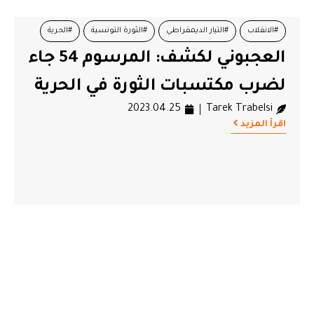
#الانقلاب
#التيار الديمقراطي
#الثورة التونسية
#الحرية
العجبوني لكشف: المرسوم 54 جاء
#تونس
#هشام العجبوني
لضرب مكتسبات الثورة في الحرية
2023.04.25
Tarek Trabelsi
اقرأ المزيد