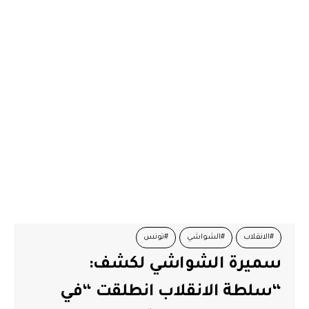
#الانقلاب
#الشواشي
#تونس
سميرة الشواشي لكشف:
“سلطة الانقلاب انطلقت “في