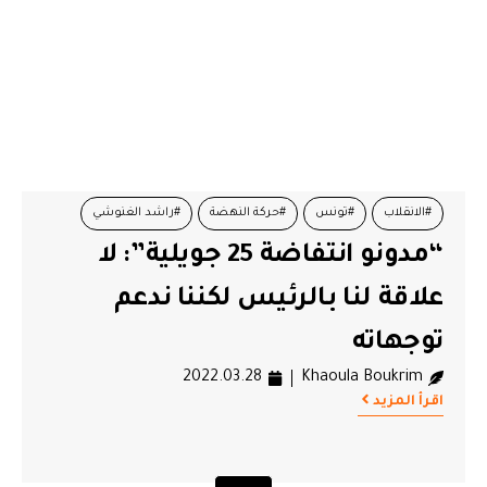
#الانقلاب
#تونس
#حركة النهضة
#راشد الغنوشي
“مدونو انتفاضة 25 جويلية”: لا
#قيس سعيد
#مدونو 25 جويلية
علاقة لنا بالرئيس لكننا ندعم
توجهاته
2022.03.28
Khaoula Boukrim
اقرأ المزيد