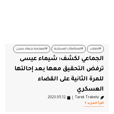
#الانقلاب
#المحكامكات العسكرية
#المعارضة شيماء عيسى
الجماعي لكشف: شيماء عيسى
#تهم الاعتداء على هيئة الدولة
#تونس
ترفض التحقيق معها بعد إحالتها
للمرة الثانية على القضاء
العسكري
2023.05.12
Tarek Trabelsi
اقرأ المزيد