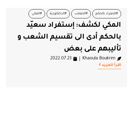
#الانفراد بالحكم
#الانقلاب
#الدكتاتورية
#المكي
المكي لكشف: إستفراد سعيّد
#حزب العمل و الانجاز
بالحكم أدى الى تقسيم الشعب و
تأليبهم على بعض
2022.07.23
Khaoula Boukrim
اقرأ المزيد