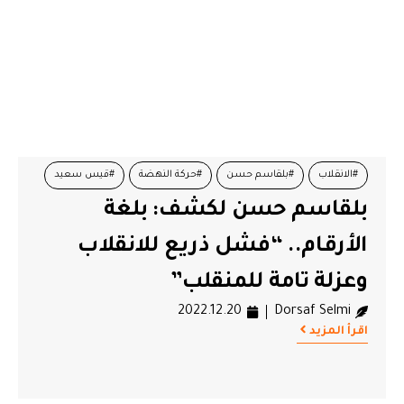
#الانقلاب
#بلقاسم حسن
#حركة النهضة
#قيس سعيد
بلقاسم حسن لكشف: بلغة
الأرقام.. “فشل ذريع للانقلاب
وعزلة تامة للمنقلب”
2022.12.20
Dorsaf Selmi
اقرأ المزيد