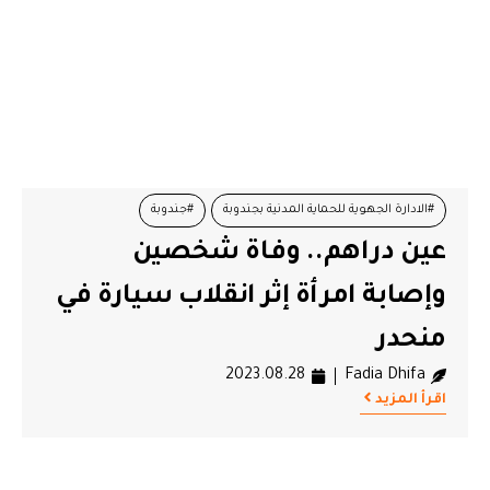
#الادارة الجهوية للحماية المدنية بجندوبة
#جندوبة
عين دراهم.. وفاة شخصين
#حادث مرور
#سقوط سيارة في منحدر
#عين دراهم
وإصابة امرأة إثر انقلاب سيارة في
منحدر
2023.08.28
Fadia Dhifa
اقرأ المزيد