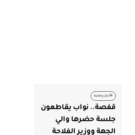
#أخبار وطنية
قفصة.. نواب يقاطعون
#اتحاد الفلاحة و الصيد البحري
#تونس
جلسة حضرها والي
#قفصة
#قيس سعيد
الجهة ووزير الفلاحة
#وزارة الفلاحة