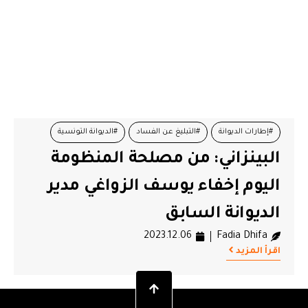
#إطارات الديوانة
#التبليغ عن الفساد
#الديوانة التونسية
البينزاني: من مصلحة المنظومة
#الديوانيين المعزولين
اليوم إخفاء يوسف الزواغي مدير
الديوانة السابق
2023.12.06
Fadia Dhifa
اقرأ المزيد