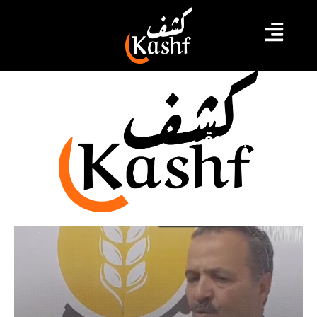
إصابة بحروق