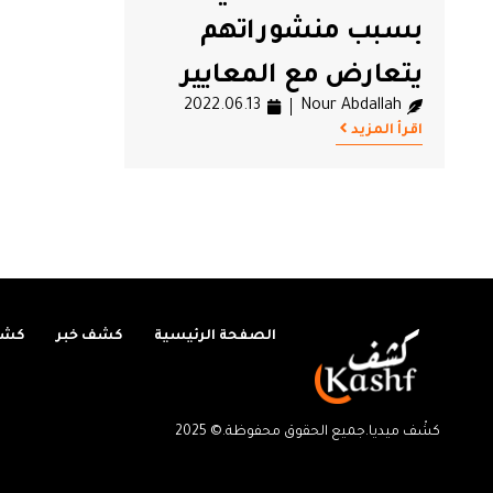
بسبب منشوراتهم
يتعارض مع المعايير
2022.06.13
Nour Abdallah
الدولية
اقرأ المزيد
الصفحة الرئيسية
كشف خبر
كشف
كشْف ميديا.جميع الحقوق محفوظة.© 2025