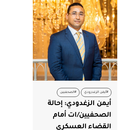
#أيمن الزغدرودي
#الصحفيين
أيمن الزغدودي: إحالة
#حرية الصحافة
الصحفيين/ات أمام
القضاء العسكري