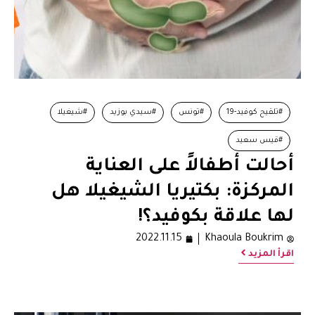
#تلقيح كوفيد-19
#تونس
#سيدي بوزيد
#شيغيلا
#قيس سعيد
أحالت أطفالاً على العناية
المركزة: بكتيريا الشيغيلا هل
لها علاقة بكوفيد؟!
2022.11.15
Khaoula Boukrim
اقرأ المزيد