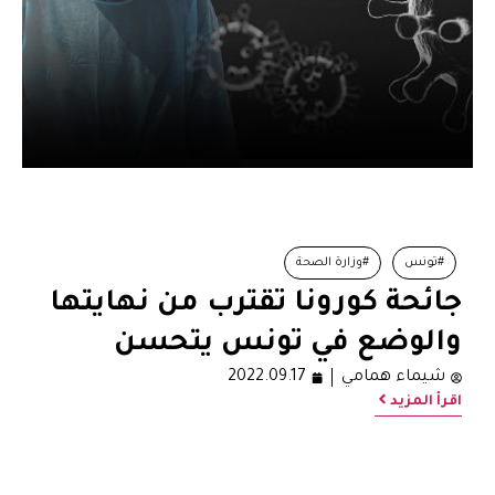
#تونس
#وزارة الصحة
جائحة كورونا تقترب من نهايتها
والوضع في تونس يتحسن
شيماء همامي
2022.09.17
اقرأ المزيد