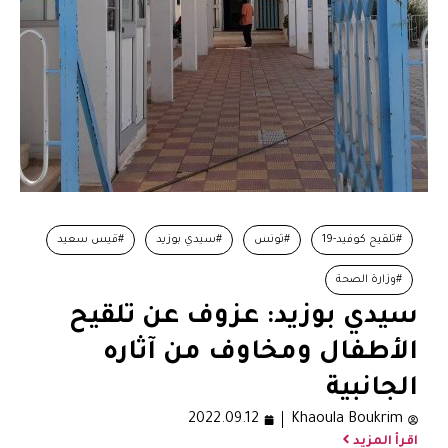
#تلقيح كوفيد-19
#تونس
#سيدي بوزيد
#قيس سعيد
#وزارة الصحة
سيدي بوزيد: عزوف عن تلقيح
الأطفال ومخاوف من آثاره
الجانبية
2022.09.12
Khaoula Boukrim
اقرأ المزيد