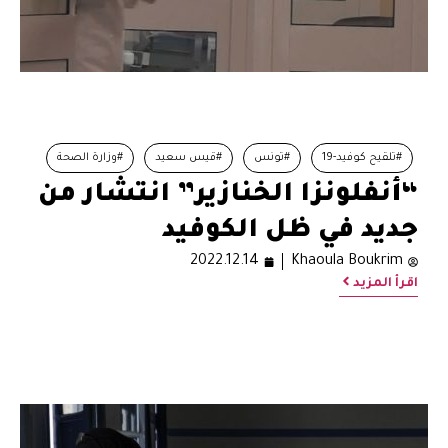
#تلقيح كوفيد-19
#تونس
#قيس سعيد
#وزارة الصحة
“أنفلونزا الخنازير” انتشار من
جديد في ظل الكوفيد
2022.12.14
Khaoula Boukrim
اقرأ المزيد