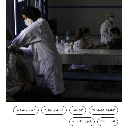
#تلقيح كوفيد-19
#تونس
#سيدي بوزيد
#قيس سعيد
#كوفيد-19
#وزارة الصحة