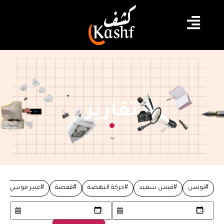
تقارير
#تونس
#قيس سعيد
#حركة النهضة
#قفصة
#عبير موسي
من
إلى