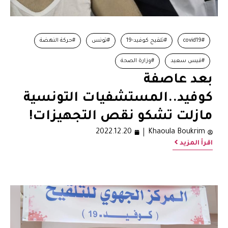
#covid19
#تلقيح كوفيد-19
#تونس
#حركة النهضة
#قيس سعيد
#وزارة الصحة
بعد عاصفة
كوفيد..المستشفيات التونسية
مازلت تشكو نقص التجهيزات!
2022.12.20
Khaoula Boukrim
اقرأ المزيد