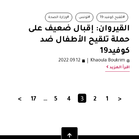
#تلقيح كوفيد-19
#تونس
#وزارة الصحة
القيروان: إقبال ضعيف على
حملة تلقيح الأطفال ضد
كوفيد19
2022.09.12
Khaoula Boukrim
اقرأ المزيد
>
17
…
5
4
3
2
1
<