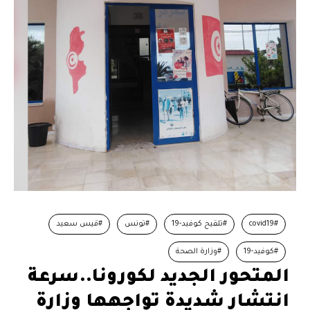
#covid19
#تلقيح كوفيد-19
#تونس
#قيس سعيد
#كوفيد-19
#وزارة الصحة
المتحور الجديد لكورونا..سرعة
انتشار شديدة تواجهها وزارة