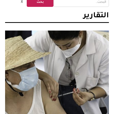
بحث
X
التقارير