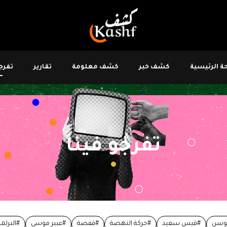
 الرئيسية
كشف خبر
كشف معلومة
تقارير
تفرجو
تفرجو فينا
ونس
#قيس سعيد
#حركة النهضة
#قفصة
#عبير موسي
#البرلما