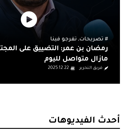
#
تفرجو فينا
,
روبورتاجات
قفصة: الملتقى الجهوي للعدالة الب
يطرح النقاش حول المشاكل البيئية
فريق التحرير
2025.12.20
أحدث الفيديوهات