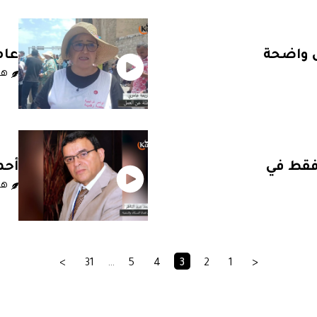
 واضحة
عام
 وسائل
هد
لا 
افات في
الا
فقط في
أحم
لكن لا توجد
هد
تحو
>
31
…
5
4
3
2
1
<