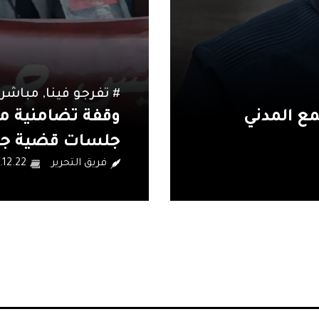
#
تفرجو فينا
,
روبورتا
يئية بقفصة
أهالي سيدي بوزي
 بالجهة
مستمرة من الفق
فريق التحرير
.12.18