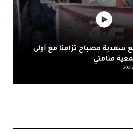
جات
د في ذكرى الثورة: شكاوى
ر والتهميش والظلم
2025