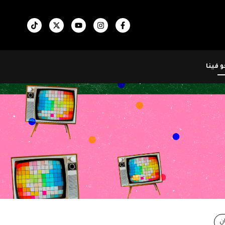
 فينا
ن