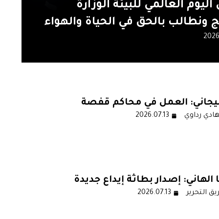
اليوم العالمي للبيئة الوزارة
 ونطالب بالحق في الحياة والهواء
2026
ليجاني: العمل في محاكم قفصة
هادي رداوي
ح لا يطاق
2026.07.13
ا الهاني: إصدار بطاثة إيداع جديدة
يق التحرير
حث زياد الهاني
2026.07.13