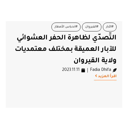
#الآبار
#القيروان
#انحباس الأمطار
التّصدّي لظاهرة الحفر العشوائي
للآبار العميقة بمختلف معتمديات
ولاية القيروان
2023.11.11
Fadia Dhifa
اقرأ المزيد