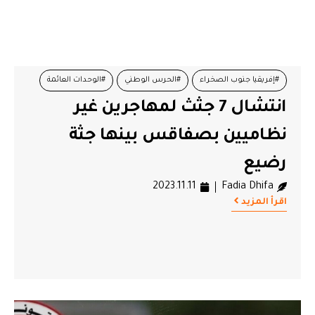
#إفريقيا جنوب الصخراء
#الحرس الوطني
#الوحدات العائمة
انتشال 7 جثث لمهاجرين غير
#جبنيانة
#هجرة غير نظامية
نظاميين بصفاقس بينها جثة
رضيع
2023.11.11
Fadia Dhifa
اقرأ المزيد