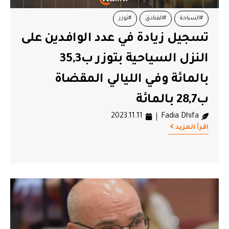
#السياحة
#الفنادق
#توزر
تسجيل زيادة في عدد الوافدين على
النزل السياحية بتوزر ب35,3
بالمائة وفي الليالي المقضاة
ب28,7 بالمائة
2023.11.11
Fadia Dhifa
اقرأ المزيد