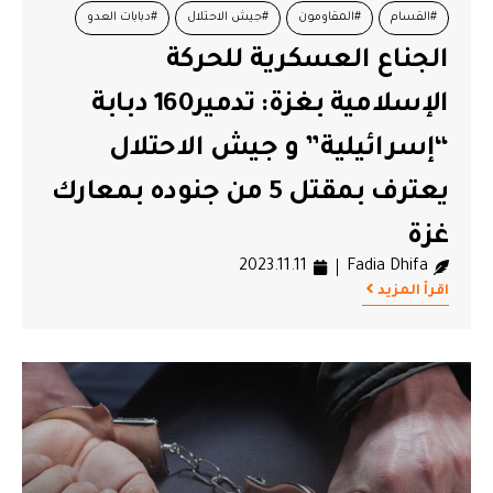
#القسام
#المقاومون
#جيش الاحتلال
#دبابات العدو
الجناع العسكرية للحركة
#غزة
#معارك غزة
الإسلامية بغزة: تدمير160 دبابة
“إسرائيلية” و جيش الاحتلال
يعترف بمقتل 5 من جنوده بمعارك
غزة
2023.11.11
Fadia Dhifa
اقرأ المزيد