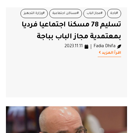
#باجة
#مجاز الباب
#مساكن اجتماعية
#وزارة التجهيز
تسليم 78 مسكنا اجتماعيا فرديا
بمعتمدية مجاز الباب بباجة
2023.11.11
Fadia Dhifa
اقرأ المزيد