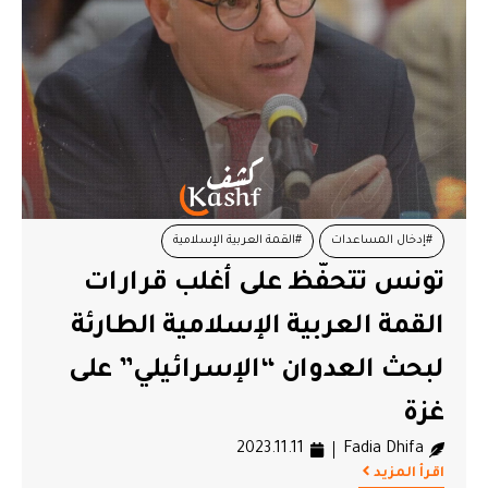
#إدخال المساعدات
#القمة العربية الإسلامية
تونس تتحفّظ على أغلب قرارات
#دعم فلسطين
#وزارة الخارجية
#وقف إطلاق النار
القمة العربية الإسلامية الطارئة
لبحث العدوان “الإسرائيلي” على
غزة
2023.11.11
Fadia Dhifa
اقرأ المزيد