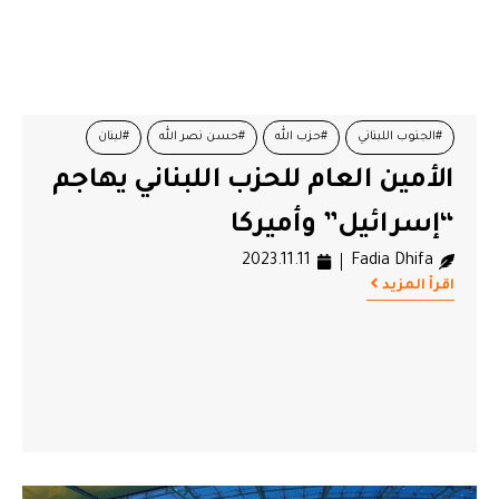
#الجنوب اللبناني
#حزب الله
#حسن نصر الله
#لبنان
الأمين العام للحزب اللبناني يهاجم
“إسرائيل” وأميركا
2023.11.11
Fadia Dhifa
اقرأ المزيد