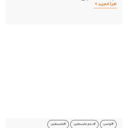
اقرأ المزيد
#تونس
#دعم فلسطين
#فلسطين